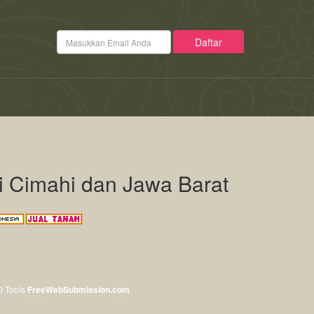
di Cimahi dan Jawa Barat
O Tools
FreeWebSubmission.com