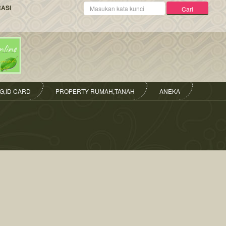
Kata
RASI
Cari
Kunci
G,ID CARD
PROPERTY RUMAH,TANAH
ANEKA