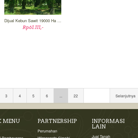
Dijual Kebun Sawit 19000 Ha Kalimantan Selatan
Rp61.111,-
3
4
5
6
...
22
Selanjutnya
K MENU
PARTNERSHIP
INFORMASI
LAIN
i
Perumahan
Jual Tanah
si Pembayaran
Wiraswasta Cimahi -