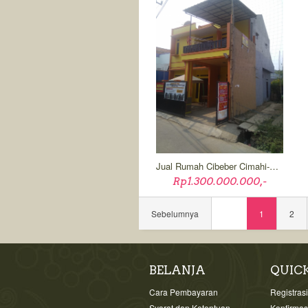
Jual Rumah Cibeber Cimahi-Bandung
Rp1.300.000.000,-
Sebelumnya
1
2
BELANJA
QUIC
Cara Pembayaran
Registras
Syarat dan Ketentuan
Konfirma