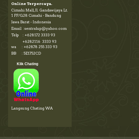
Online Terpercaya.
Cimahi Mall, Jl. Gandawijaya Lt.
1 FF/G28 Cimahi - Bandung
Jawa Barat - Indonesia
Email :sentralup@yahoo.com
Telp : +628172 3333 93
+6282116 3333 93
wa : +62878 255 333 93
BB : 5E1752CD
Klik Chating
Langsung Chating WA