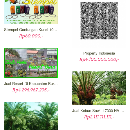
Stempel Gantungan Kunci 10x30mm
Rp60.000,-
Property Indonesia
Rp4.100.000.000,-
Jual Resort Di Kabupaten Buru, Maluku
Rp4.294.967.295,-
Jual Kebun Sawit 17330 HA Di Kalimantan Barat
Rp2.111.111.111,-