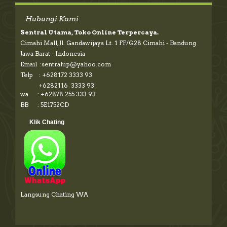
Hubungi Kami
Sentral Utama, Toko Online Terpercaya.
Cimahi Mall, Jl. Gandawijaya Lt. 1 FF/G28 Cimahi - Bandung
Jawa Barat - Indonesia
Email :sentralup@yahoo.com
Telp : +628172 3333 93
+6282116 3333 93
wa : +62878 255 333 93
BB : 5E1752CD
Klik Chating
Langsung Chating WA