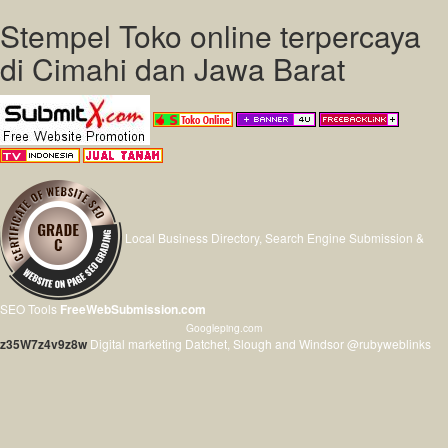
Stempel Toko online terpercaya
di Cimahi dan Jawa Barat
Local Business Directory, Search Engine Submission &
SEO Tools
FreeWebSubmission.com
Googleping.com
z35W7z4v9z8w
Digital marketing Datchet, Slough and Windsor @rubyweblinks