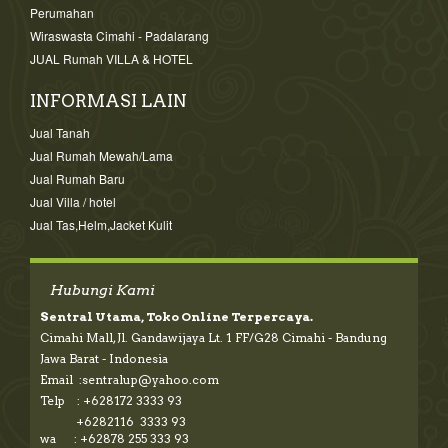
Perumahan
Wiraswasta Cimahi - Padalarang
JUAL Rumah VILLA & HOTEL
INFORMASI LAIN
Jual Tanah
Jual Rumah Mewah/Lama
Jual Rumah Baru
Jual Villa / hotel
Jual Tas,Helm,Jacket Kulit
Hubungi Kami
Sentral Utama, Toko Online Terpercaya.
Cimahi Mall, Jl. Gandawijaya Lt. 1 FF/G28 Cimahi - Bandung
Jawa Barat - Indonesia
Email :sentralup@yahoo.com
Telp : +628172 3333 93
+6282116 3333 93
wa : +62878 255 333 93