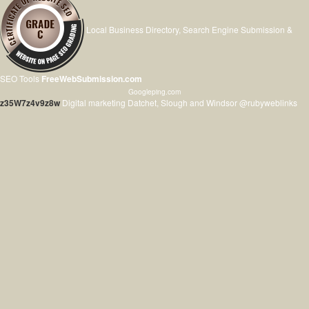
Local Business Directory, Search Engine Submission &
SEO Tools
FreeWebSubmission.com
Googleping.com
z35W7z4v9z8w
Digital marketing Datchet, Slough and Windsor @rubyweblinks