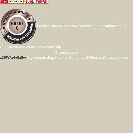
Local Business Directory, Search Engine Submission &
SEO Tools
FreeWebSubmission.com
Googleping.com
z35W7z4v9z8w
Digital marketing Datchet, Slough and Windsor @rubyweblinks