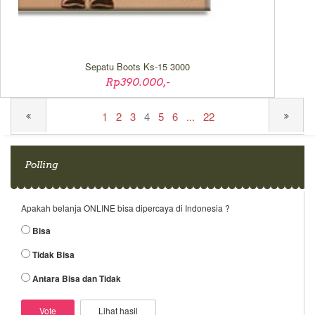
Sepatu Boots Ks-15 3000
Rp390.000,-
1
2
3
4
5
6
...
22
Polling
Apakah belanja ONLINE bisa dipercaya di Indonesia ?
Bisa
Tidak Bisa
Antara Bisa dan Tidak
Lihat hasil