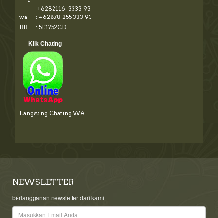
+6282116 3333 93
wa : +62878 255 333 93
BB : 5E1752CD
Klik Chating
Langsung Chating WA
NEWSLETTER
berlangganan newsletter dari kami