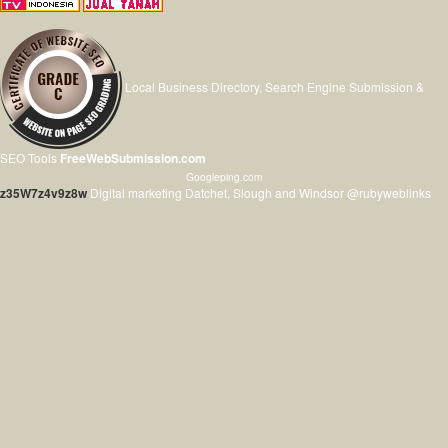
Local Business Directory, Search Engine Submission &
SEO Tools
FreeWebSubmission.com
Googleping.com
z35W7z4v9z8w
Digital marketing Datchet, Slough and Windsor @rubyweblinks