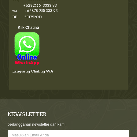
+6282116 3333 93
wa : +62878 255 333 93
BB : 5E1752CD
Klik Chating
Langsung Chating WA
NEWSLETTER
berlangganan newsletter dari kami