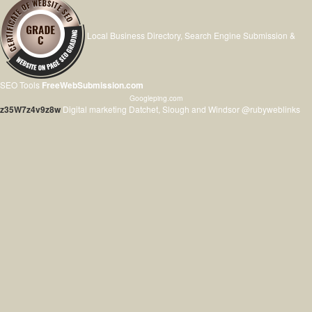
Local Business Directory, Search Engine Submission &
SEO Tools
FreeWebSubmission.com
Googleping.com
z35W7z4v9z8w
Digital marketing Datchet, Slough and Windsor @rubyweblinks