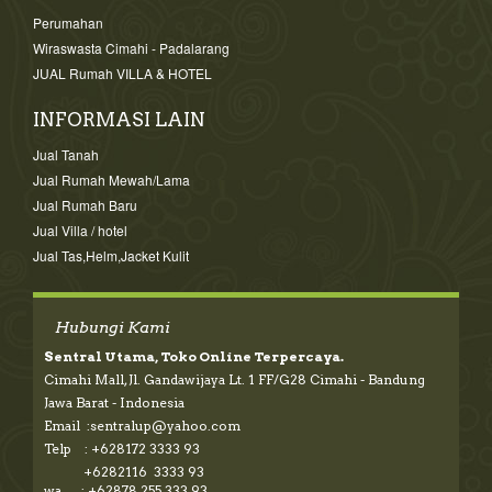
Perumahan
Wiraswasta Cimahi - Padalarang
JUAL Rumah VILLA & HOTEL
INFORMASI LAIN
Jual Tanah
Jual Rumah Mewah/Lama
Jual Rumah Baru
Jual Villa / hotel
Jual Tas,Helm,Jacket Kulit
Hubungi Kami
Sentral Utama, Toko Online Terpercaya.
Cimahi Mall, Jl. Gandawijaya Lt. 1 FF/G28 Cimahi - Bandung
Jawa Barat - Indonesia
Email :sentralup@yahoo.com
Telp : +628172 3333 93
+6282116 3333 93
wa : +62878 255 333 93