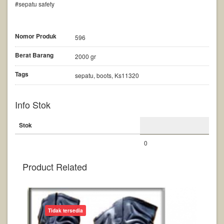
#sepatu safety
Nomor Produk
596
Berat Barang
2000 gr
Tags
sepatu, boots, Ks11320
Info Stok
Stok
0
Product Related
Tidak tersedia