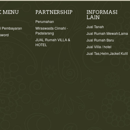
K MENU
PARTNERSHIP
INFORMASI
LAIN
i
Perumahan
Jual Tanah
si Pembayaran
Wiraswasta Cimahi -
Padalarang
Jual Rumah Mewah/Lama
sword
JUAL Rumah VILLA &
Jual Rumah Baru
HOTEL
Jual Villa / hotel
Jual Tas,Helm,Jacket Kulit