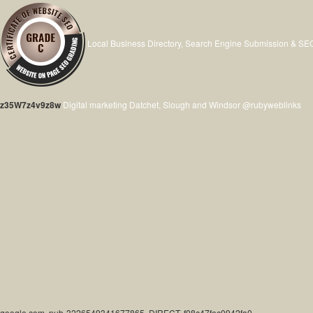
Local Business Directory, Search Engine Submission & SE
z35W7z4v9z8w
Digital marketing Datchet, Slough and Windsor @rubyweblinks
google.com, pub-3226549341677865, DIRECT, f08c47fec0942fa0