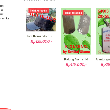
uba
dia
Tidak tersedia
Tidak tersedia
tuk
masi ke
Topi Komando Kulit Asli
Rp125.000,-
Kalung Nama T4
Rp115.000,-
Rp25