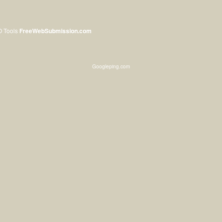
O Tools
FreeWebSubmission.com
Googleping.com