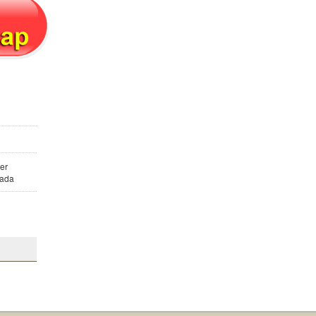
er
kada