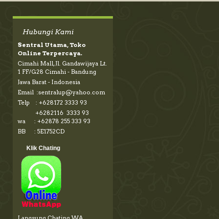
Hubungi Kami
Sentral Utama, Toko
Online Terpercaya.
Cimahi Mall, Jl. Gandawijaya Lt.
1 FF/G28 Cimahi - Bandung
Jawa Barat - Indonesia
Email :sentralup@yahoo.com
Telp : +628172 3333 93
+6282116 3333 93
wa : +62878 255 333 93
BB : 5E1752CD
Klik Chating
Langsung Chating WA