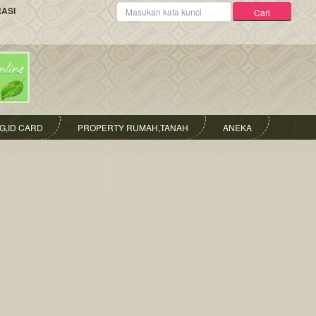
Kata
RASI
Cari
Kunci
G,ID CARD
PROPERTY RUMAH,TANAH
ANEKA