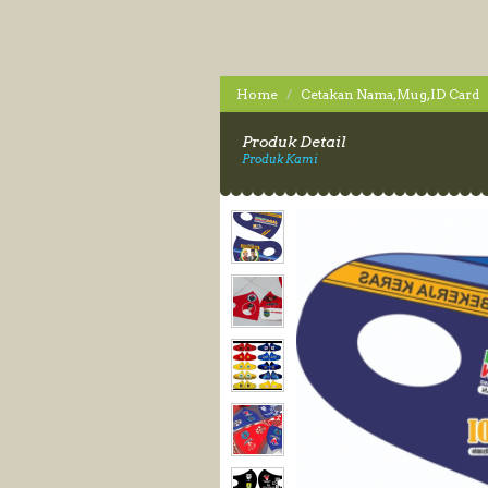
Home
Cetakan Nama,Mug,ID Card
Produk Detail
Produk Kami