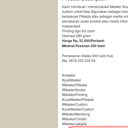
Kami membuat / memproduksi Masker Sc
custom untuk bisa digunakan sebagai me
kampanye Pilkada atau sebagai media un
pemasaran suatu produk atau media infor
masyarakat.
Printing dgn full color
Gramasi 280 gram
Harga Rp. 32.000/Perlusin
Minimal Pesanan 300 lusin
Pemesanan diatas 300 lusin hub.
Wa. 0878 255 333 93
#masker
#jualMasker
#MaskerPilkada
#MaskerScuba
#MaskerPrinting
#JualMaskerPilkada
#MaskerCustom
#JualMaskerCustom
#MaskerBandung
#MaskerCimahi
#MaskerJakarta