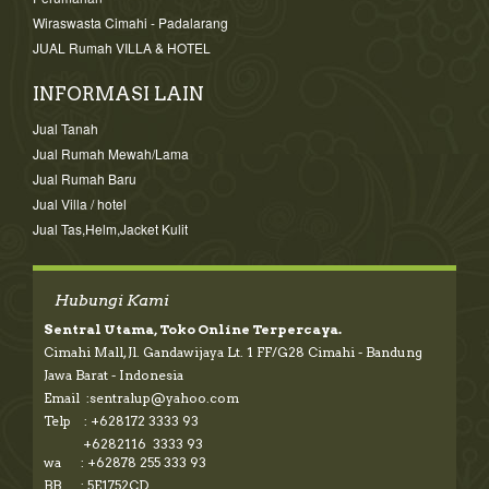
Wiraswasta Cimahi - Padalarang
JUAL Rumah VILLA & HOTEL
INFORMASI LAIN
Jual Tanah
Jual Rumah Mewah/Lama
Jual Rumah Baru
Jual Villa / hotel
Jual Tas,Helm,Jacket Kulit
Hubungi Kami
Sentral Utama, Toko Online Terpercaya.
Cimahi Mall, Jl. Gandawijaya Lt. 1 FF/G28 Cimahi - Bandung
Jawa Barat - Indonesia
Email :sentralup@yahoo.com
Telp : +628172 3333 93
+6282116 3333 93
wa : +62878 255 333 93
BB : 5E1752CD