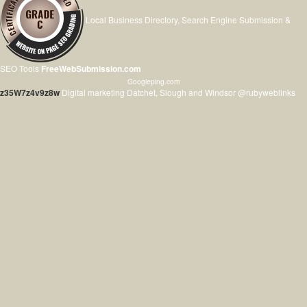
Local Business Directory, Search Engine Submission &
SEO Tools
FreeWebSubmission.com
Googleping.com
z35W7z4v9z8w
Digital marketing Datchet, Slough and Windsor @rubyweblinks