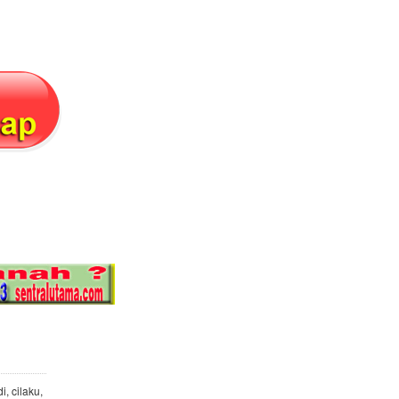
in
i, cilaku,