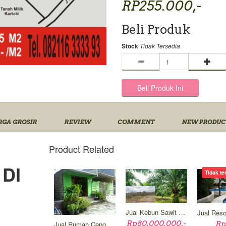
RP255.000,-
Beli Produk
Stock
Tidak Tersedia
GA GROSIR
REVIEW
COMMENT
NEW PRODUC
Product Related
DI
Tidak te
Jual Kebun Sawit 1000 Ha Di Kalimantan
Rp80.000.000,-
Jual Rumah Cengkareng Barat Jakarta Barat
Rp