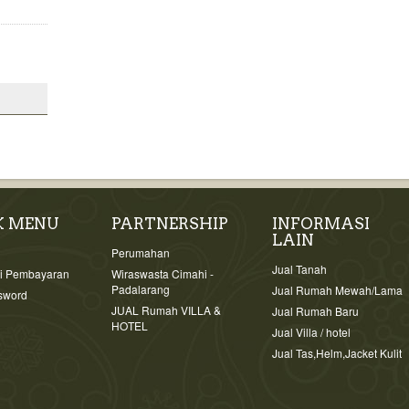
K MENU
PARTNERSHIP
INFORMASI
LAIN
i
Perumahan
Jual Tanah
si Pembayaran
Wiraswasta Cimahi -
Padalarang
Jual Rumah Mewah/Lama
sword
JUAL Rumah VILLA &
Jual Rumah Baru
HOTEL
Jual Villa / hotel
Jual Tas,Helm,Jacket Kulit