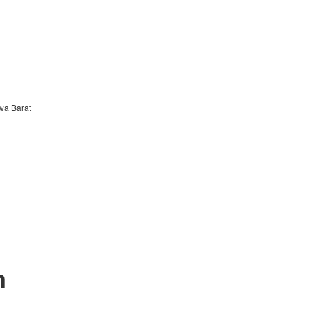
awa Barat
n