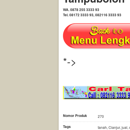
WA. 0878 255 3333 93
Tel. 08172 3333 93, 082116 3333 93
*->
Info Jual
Tanah yang La
Nomor Produk
270
Tags
tanah, Cianjur, jual, d