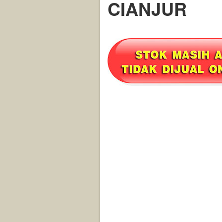
CIANJUR
Klik disini :
Untuk foto2
dan KETER