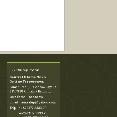
Hubungi Kami
Sentral Utama, Toko
Online Terpercaya.
Cimahi Mall, Jl. Gandawijaya Lt.
1 FF/G28 Cimahi - Bandung
Jawa Barat - Indonesia
Email :sentralup@yahoo.com
Telp : +628172 3333 93
+6282116 3333 93