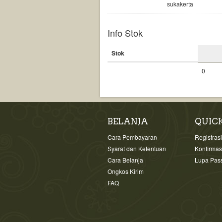
sukakerta
Info Stok
Stok
0
BELANJA
QUIC
Cara Pembayaran
Registras
Syarat dan Ketentuan
Konfirma
Cara Belanja
Lupa Pas
Ongkos Kirim
FAQ