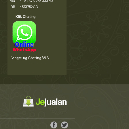
wa : +62878 255 333 93
BB : 5E1752CD
Klik Chating
Langsung Chating WA