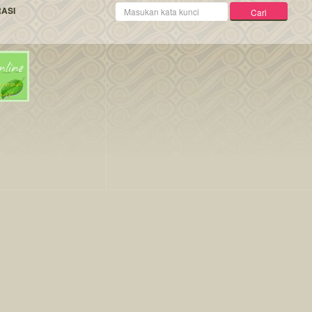
Kata
RASI
Cari
Kunci