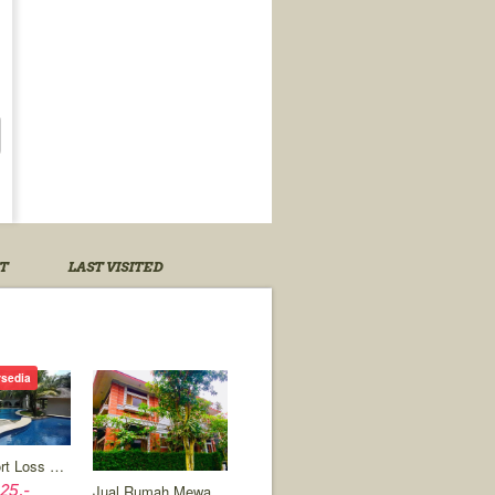
T
LAST VISITED
rsedia
Jual Resort Loss Pantai Di Jepara Jawa Tengah
Jual Rumah Mewah Di Arcamanik Bandung
25,-