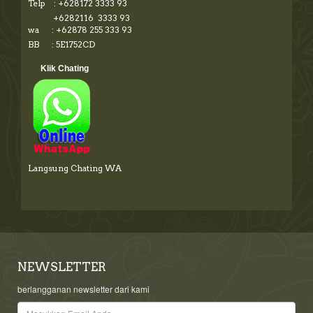
Telp : +628172 3333 93
+6282116 3333 93
wa : +62878 255 333 93
BB : 5E1752CD
Klik Chating
Langsung Chating WA
NEWSLETTER
berlangganan newsletter dari kami