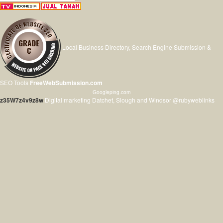
Local Business Directory, Search Engine Submission &
SEO Tools
FreeWebSubmission.com
Googleping.com
z35W7z4v9z8w
Digital marketing Datchet, Slough and Windsor @rubyweblinks