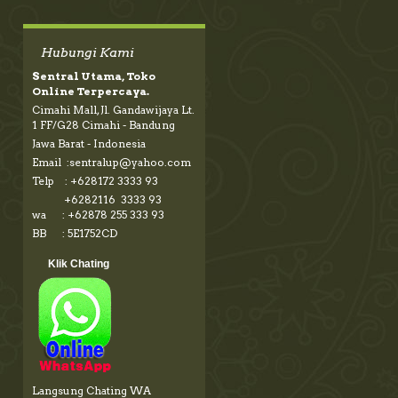
Hubungi Kami
Sentral Utama, Toko
Online Terpercaya.
Cimahi Mall, Jl. Gandawijaya Lt.
1 FF/G28 Cimahi - Bandung
Jawa Barat - Indonesia
Email :sentralup@yahoo.com
Telp : +628172 3333 93
+6282116 3333 93
wa : +62878 255 333 93
BB : 5E1752CD
Klik Chating
Langsung Chating WA