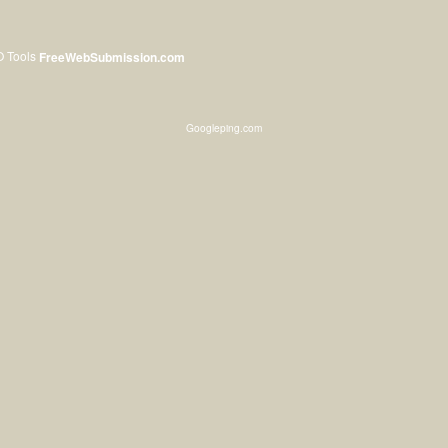
O Tools
FreeWebSubmission.com
Googleping.com