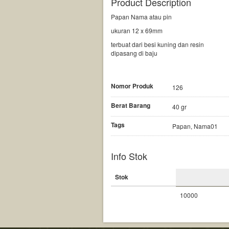
Product Description
Papan Nama atau pin
ukuran 12 x 69mm
terbuat dari besi kuning dan resin
dipasang di baju
Nomor Produk
126
Berat Barang
40 gr
Tags
Papan, Nama01
Info Stok
Stok
10000