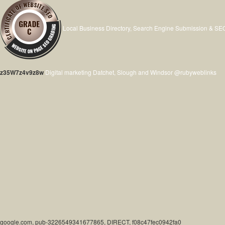
Local Business Directory, Search Engine Submission & SE
z35W7z4v9z8w
Digital marketing Datchet, Slough and Windsor @rubyweblinks
google.com, pub-3226549341677865, DIRECT, f08c47fec0942fa0