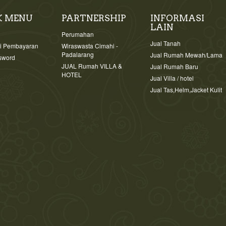
K MENU
PARTNERSHIP
INFORMASI
LAIN
i
Perumahan
Jual Tanah
si Pembayaran
Wiraswasta Cimahi -
Padalarang
Jual Rumah Mewah/Lama
sword
JUAL Rumah VILLA &
Jual Rumah Baru
HOTEL
Jual Villa / hotel
Jual Tas,Helm,Jacket Kulit