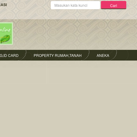
Kata
RASI
Cari
Kunci
G,ID CARD
PROPERTY RUMAH,TANAH
ANEKA