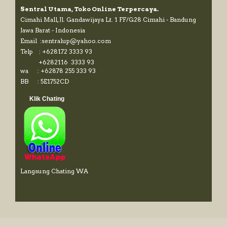
Sentral Utama, Toko Online Terpercaya.
Cimahi Mall, Jl. Gandawijaya Lt. 1 FF/G28 Cimahi - Bandung
Jawa Barat - Indonesia
Email :sentralup@yahoo.com
Telp : +628172 3333 93
+6282116 3333 93
wa : +62878 255 333 93
BB : 5E1752CD
Klik Chating
Langsung Chating WA