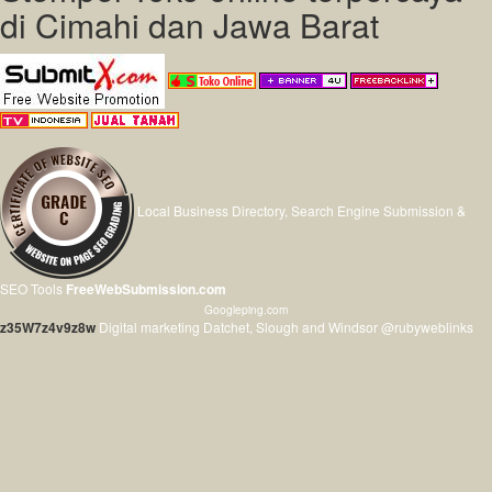
di Cimahi dan Jawa Barat
Local Business Directory, Search Engine Submission &
SEO Tools
FreeWebSubmission.com
Googleping.com
z35W7z4v9z8w
Digital marketing Datchet, Slough and Windsor @rubyweblinks