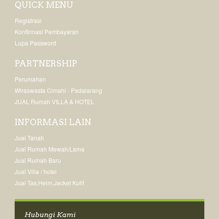
QUICK MENU
Registrasi
Konfirmasi Pembayaran
Lupa Password
PARTNERSHIP
Perumahan
Wiraswasta Cimahi - Padalarang
JUAL Rumah VILLA & HOTEL
INFORMASI LAIN
Jual Tanah
Jual Rumah Mewah/Lama
Jual Rumah Baru
Jual Villa / hotel
Jual Tas,Helm,Jacket Kulit
Hubungi Kami