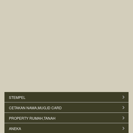
STEMPEL
CETAKAN NAMA,MUG,ID CARD
PROPERTY RUMAH,TANAH
ANEKA